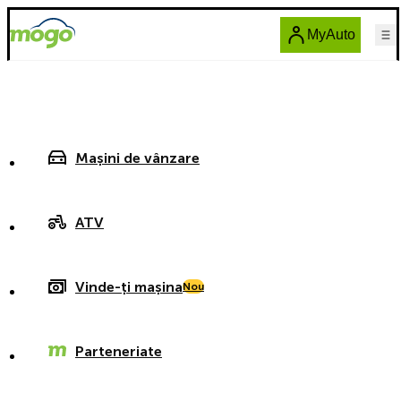
MyAuto
Mașini de vânzare
ATV
Vinde-ți mașina
Nou
Parteneriate