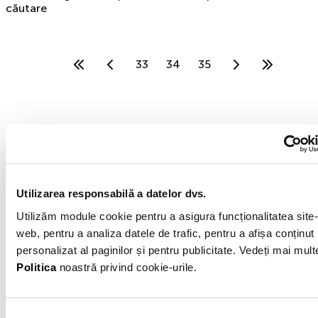
căutare
33
34
35
MOGO IFN
MOGO IFN este o filială a grupului internațional
Utilizarea responsabilă a datelor dvs.
Eleving Group fondat în 2012. Specializarea
noastră este finanțarea automobilelor second
Utilizăm module cookie pentru a asigura funcționalitatea site-
hand. Mogo IFN S.A. are sediul în București,
web, pentru a analiza datele de trafic, pentru a afișa conținut
Sector 6, Calea Plevnei, Nr. 159, Business Garden
personalizat al paginilor și pentru publicitate. Vedeți mai mult
Bucharest, Cladirea A, etaj 6.
Politica
noastră privind cookie-urile.
Exemplu reprezentativ 1 al creditului: Rata procentuală
anuală (DAE) pentru un credit de 25.000 Lei pentru o
perioadă de 60 de luni, este de 49,11%, presupunând o