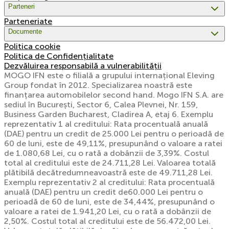
Parteneri
Parteneriate
Documente
Politica cookie
Politica de Confidențialitate
Dezvăluirea responsabilă a vulnerabilității
MOGO IFN este o filială a grupului internațional Eleving
Group fondat în 2012. Specializarea noastră este
finanțarea automobilelor second hand. Mogo IFN S.A. are
sediul în București, Sector 6, Calea Plevnei, Nr. 159,
Business Garden Bucharest, Cladirea A, etaj 6. Exemplu
reprezentativ 1 al creditului: Rata procentuală anuală
(DAE) pentru un credit de 25.000 Lei pentru o perioadă de
60 de luni, este de 49,11%, presupunând o valoare a ratei
de 1.080,68 Lei, cu o rată a dobânzii de 3,39%. Costul
total al creditului este de 24.711,28 Lei. Valoarea totală
plătibilă decătredumneavoastră este de 49.711,28 Lei.
Exemplu reprezentativ 2 al creditului: Rata procentuală
anuală (DAE) pentru un credit de60.000 Lei pentru o
perioadă de 60 de luni, este de 34,44%, presupunând o
valoare a ratei de 1.941,20 Lei, cu o rată a dobânzii de
2,50%. Costul total al creditului este de 56.472,00 Lei.