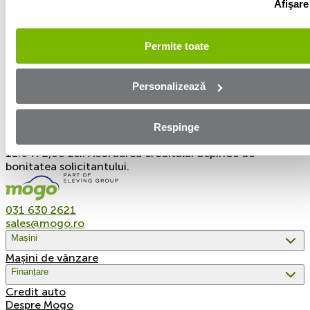
Afişare
valoare a ratei de 1.080,68 Lei, cu o rată a dobânzii de
3,39%. Costul total al creditului este de 24.711,28 Lei.
Valoarea totală plătibilă decătredumneavoastră este de
Permite toate
49.711,28 Lei.
Exemplu reprezentativ 2 al creditului: Rata procentuală
Personalizează
anuală (DAE) pentru un credit de 60.000 Lei pentru o
perioadă de 60 de luni, este de 34,44%, presupunând o
valoare a ratei de 1.941,20 Lei, cu o rată a dobânzii de
2,50%. Costul total al creditului este de 56.472,00 Lei.
Respinge
Valoarea totală plătibilă de către dumneavoastră este de
11.6472,00 Lei. Acordarea creditului depinde de
bonitatea solicitantului.
031 630 2621
sales@mogo.ro
Mașini
Mașini de vânzare
Finanțare
Credit auto
Despre Mogo