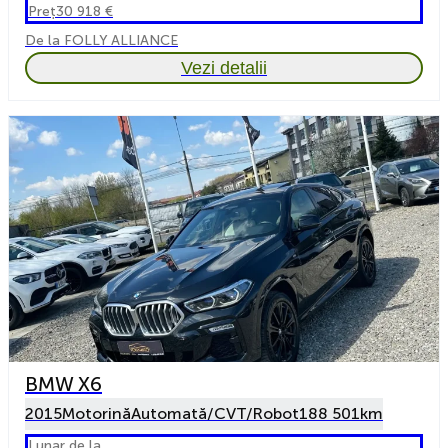
Preț
30 918 €
De la FOLLY ALLIANCE
Vezi detalii
BMW X6
2015
Motorină
Automată/CVT/Robot
188 501km
Lunar de la