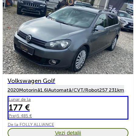
Volkswagen Golf
2020
Motorină
1.6l
Automată/CVT/Robot
257 231km
Lunar de la
177 €
Preț
5 485 €
De la FOLLY ALLIANCE
Vezi detalii