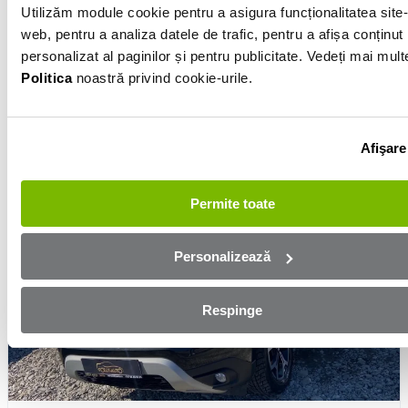
2008
Motorină
1.5l
Manuală
327 821km
Utilizăm module cookie pentru a asigura funcționalitatea site-
Lunar de la
web, pentru a analiza datele de trafic, pentru a afișa conținut
193 €
personalizat al paginilor și pentru publicitate. Vedeți mai mult
Politica
noastră privind cookie-urile.
Preț
3 988 €
De la FOLLY ALLIANCE
Vezi detalii
Afişare
Permite toate
Personalizează
Respinge