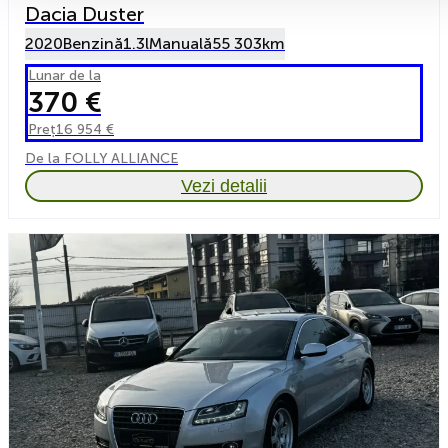
Dacia Duster
2020
Benzină
1.3l
Manuală
55 303km
Lunar de la
370 €
Preț
16 954 €
De la FOLLY ALLIANCE
Vezi detalii