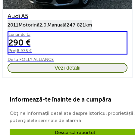
Audi A5
2011
Motorină
2.0l
Manuală
247 821km
Lunar de la
290 €
Preț
8 975 €
De la FOLLY ALLIANCE
Vezi detalii
Informează-te înainte de a cumpăra
Obține informații detaliate despre istoricul proprietății 
potențialele semnale de alarmă
Descarcă raportul