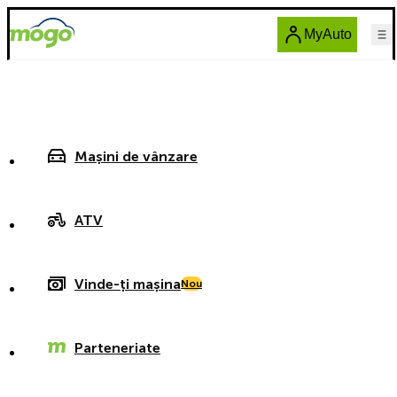
MyAuto
Mașini de vânzare
ATV
Vinde-ți mașina
Nou
Parteneriate