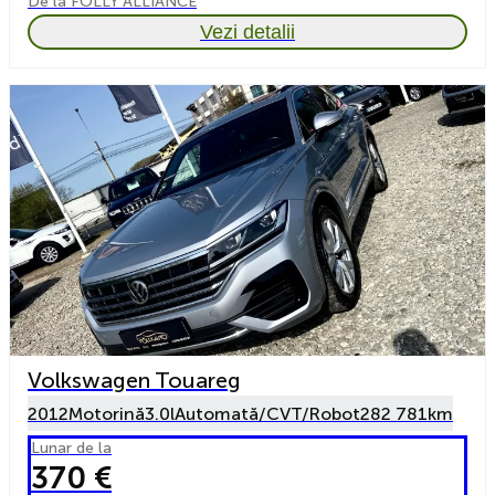
De la FOLLY ALLIANCE
Vezi detalii
Volkswagen Touareg
2012
Motorină
3.0l
Automată/CVT/Robot
282 781km
Lunar de la
370 €