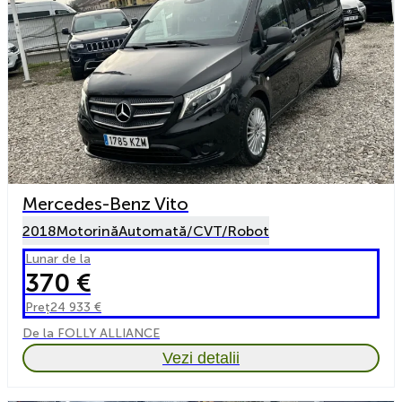
Mercedes-Benz Vito
2018
Motorină
Automată/CVT/Robot
Lunar de la
370 €
Preț
24 933 €
De la FOLLY ALLIANCE
Vezi detalii