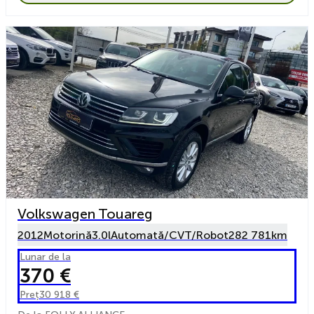
Volkswagen Touareg
2012
Motorină
3.0l
Automată/CVT/Robot
282 781km
Lunar de la
370 €
Preț
30 918 €