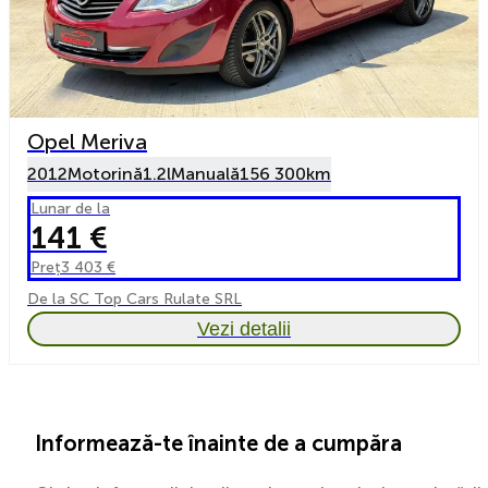
Opel Meriva
2012
Motorină
1.2l
Manuală
156 300km
Lunar de la
141 €
Preț
3 403 €
De la SC Top Cars Rulate SRL
Vezi detalii
Informează-te înainte de a cumpăra