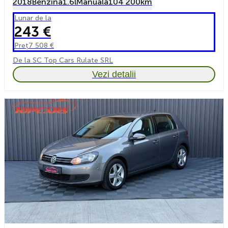
2018
Benzină
1.6l
Manuală
104 200km
Lunar de la
243 €
Preț
7 508 €
De la SC Top Cars Rulate SRL
Vezi detalii