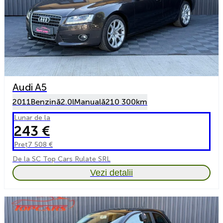
Audi A5
2011
Benzină
2.0l
Manuală
210 300km
Lunar de la
243 €
Preț
7 508 €
De la SC Top Cars Rulate SRL
Vezi detalii