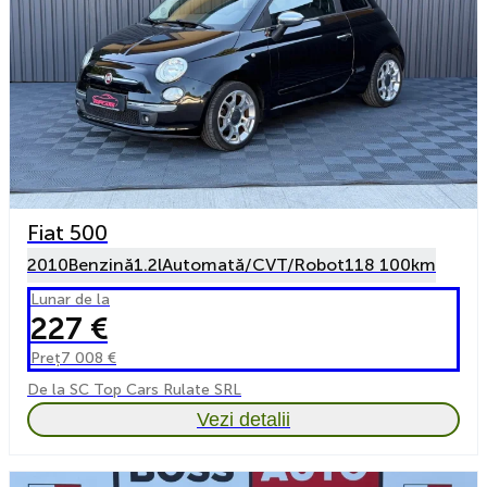
Fiat 500
2010
Benzină
1.2l
Automată/CVT/Robot
118 100km
Lunar de la
227 €
Preț
7 008 €
De la SC Top Cars Rulate SRL
Vezi detalii