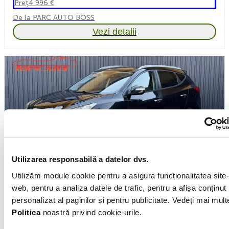
Preț
4 996 €
De la PARC AUTO BOSS
Vezi detalii
Utilizarea responsabilă a datelor dvs.
Utilizăm module cookie pentru a asigura funcționalitatea site-
web, pentru a analiza datele de trafic, pentru a afișa conținut
Hyundai ix35
personalizat al paginilor și pentru publicitate. Vedeți mai mult
2012
Motorină
2.0l
Manuală
237 563km
Politica
noastră privind cookie-urile.
Lunar de la