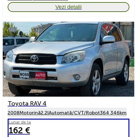
Vezi detalii
Toyota RAV 4
2008
Motorină
2.2l
Automată/CVT/Robot
364 346km
Lunar de la
162 €