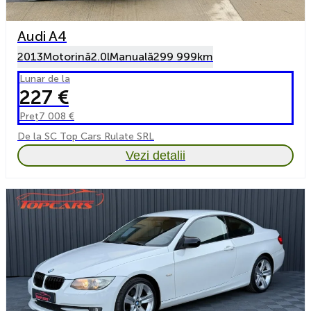
Audi A4
2013
Motorină
2.0l
Manuală
299 999km
Lunar de la
227 €
Preț
7 008 €
De la SC Top Cars Rulate SRL
Vezi detalii