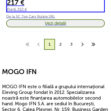
217 €
Preț
6 707 €
De la SC Top Cars Rulate SRL
Vezi detalii
1
2
3
MOGO IFN
MOGO IFN este o filială a grupului internațional
Eleving Group fondat în 2012. Specializarea
noastră este finanțarea automobilelor second
hand. Mogo IFN S.A. are sediul în București,
Sector 6, Calea Plevnei, Nr. 159, Business Garden