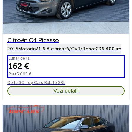
Citroën C4 Picasso
2015
Motorină
1.6l
Automată/CVT/Robot
236 400km
Lunar de la
162 €
Preț
5 005 €
De la SC Top Cars Rulate SRL
Vezi detalii