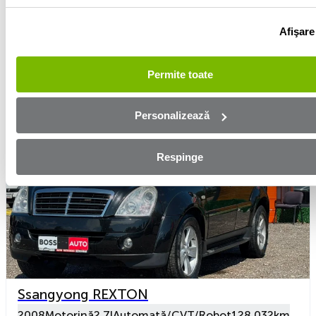
217 €
Afişare
Preț
6 707 €
De la SC Top Cars Rulate SRL
Vezi detalii
Permite toate
Personalizează
Respinge
Ssangyong REXTON
2008
Motorină
2.7l
Automată/CVT/Robot
128 032km