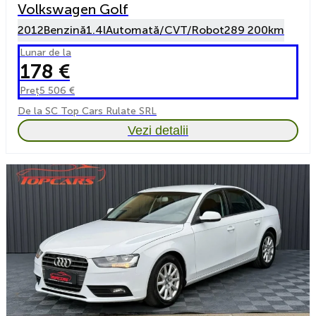
Volkswagen Golf
2012
Benzină
1.4l
Automată/CVT/Robot
289 200km
Lunar de la
178 €
Preț
5 506 €
De la SC Top Cars Rulate SRL
Vezi detalii