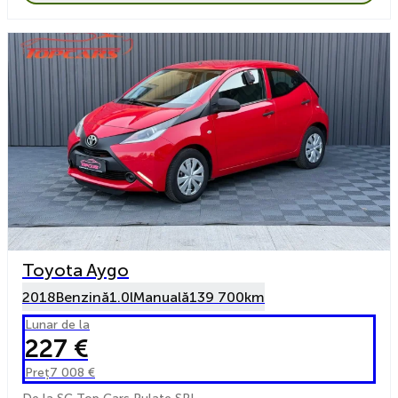
Toyota Aygo
2018
Benzină
1.0l
Manuală
139 700km
Lunar de la
227 €
Preț
7 008 €