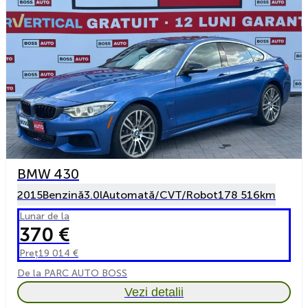
BMW 430
2015
Benzină
3.0l
Automată/CVT/Robot
178 516km
Lunar de la
370 €
Preț
19 014 €
De la PARC AUTO BOSS
Vezi detalii