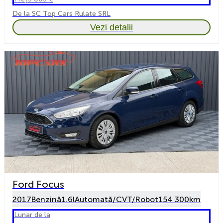
De la SC Top Cars Rulate SRL
Vezi detalii
Ford Focus
2017
Benzină
1.6l
Automată/CVT/Robot
154 300km
Lunar de la