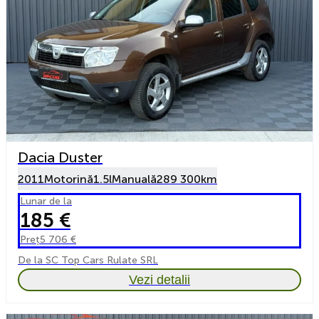
Dacia Duster
2011
Motorină
1.5l
Manuală
289 300km
Lunar de la
185 €
Preț
5 706 €
De la SC Top Cars Rulate SRL
Vezi detalii