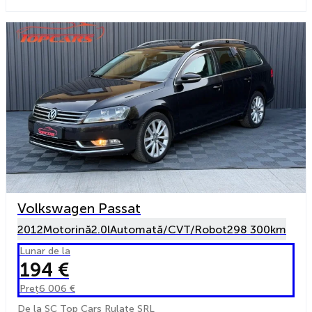
Volkswagen Passat
2012
Motorină
2.0l
Automată/CVT/Robot
298 300km
Lunar de la
194 €
Preț
6 006 €
De la SC Top Cars Rulate SRL