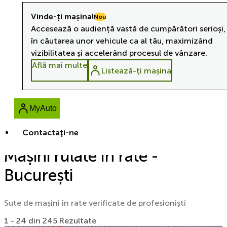
Vinde-ți mașina!
Nou
Accesează o audiență vastă de cumpărători serioși,
în căutarea unor vehicule ca al tău, maximizând
vizibilitatea și accelerând procesul de vânzare.
Află mai multe
Listează-ți mașina
MyAuto
Contactaţi-ne
Mașini rulate în rate -
București
Sute de mașini în rate verificate de profesioniști
1 - 24 din 245 Rezultate