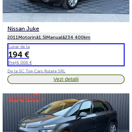
Nissan Juke
2011
Motorină
1.5l
Manuală
234 400km
Lunar de la
194 €
Preț
6 006 €
De la SC Top Cars Rulate SRL
Vezi detalii