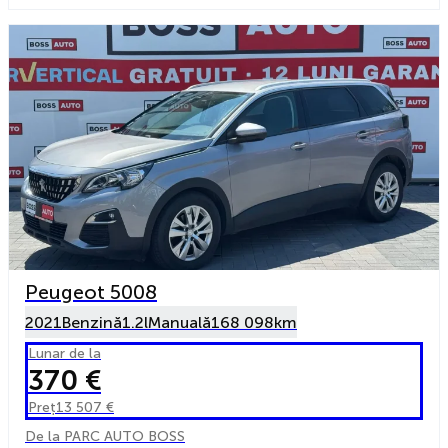
Peugeot 5008
2021
Benzină
1.2l
Manuală
168 098km
Lunar de la
370 €
Preț
13 507 €
De la PARC AUTO BOSS