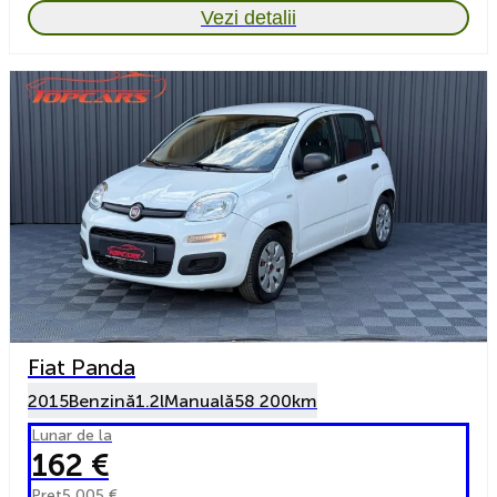
Vezi detalii
Fiat Panda
2015
Benzină
1.2l
Manuală
58 200km
Lunar de la
162 €
Preț
5 005 €