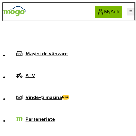
MyAuto
Mașini de vânzare
ATV
Vinde-ți mașina
Nou
Parteneriate