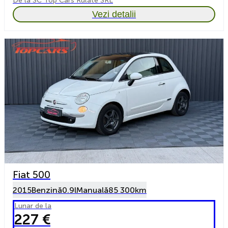
De la SC Top Cars Rulate SRL
Vezi detalii
Fiat 500
2015
Benzină
0.9l
Manuală
85 300km
Lunar de la
227 €