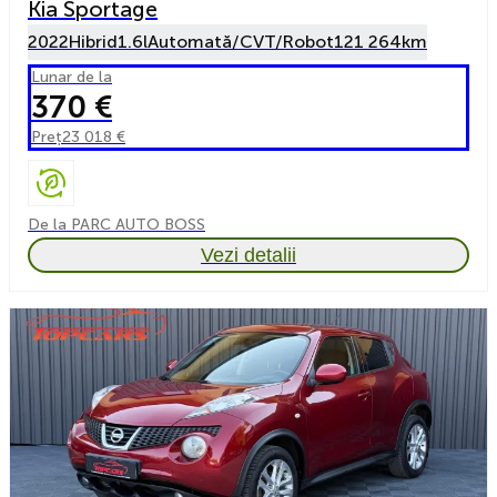
Kia Sportage
2022
Hibrid
1.6l
Automată/CVT/Robot
121 264km
Lunar de la
370 €
Preț
23 018 €
De la PARC AUTO BOSS
Vezi detalii