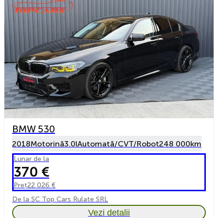
BMW 530
2018
Motorină
3.0l
Automată/CVT/Robot
248 000km
Lunar de la
370 €
Preț
22 026 €
De la SC Top Cars Rulate SRL
Vezi detalii