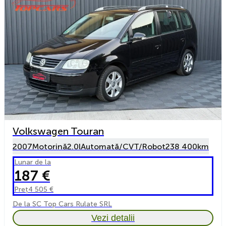
Volkswagen Touran
2007
Motorină
2.0l
Automată/CVT/Robot
238 400km
Lunar de la
187 €
Preț
4 505 €
De la SC Top Cars Rulate SRL
Vezi detalii