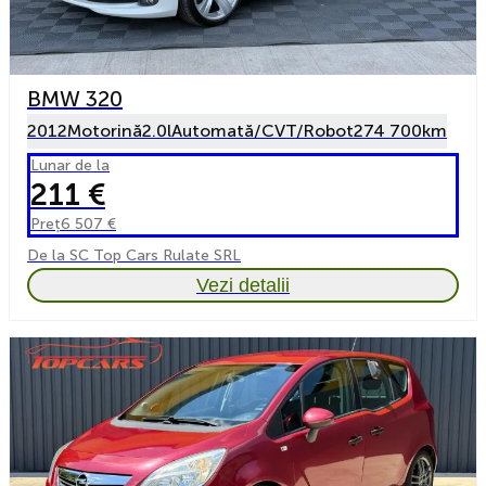
BMW 320
2012
Motorină
2.0l
Automată/CVT/Robot
274 700km
Lunar de la
211 €
Preț
6 507 €
De la SC Top Cars Rulate SRL
Vezi detalii