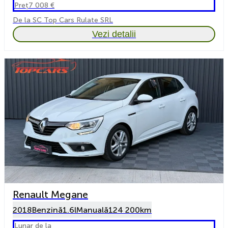
Preț
7 008 €
De la SC Top Cars Rulate SRL
Vezi detalii
Renault Megane
2018
Benzină
1.6l
Manuală
124 200km
Lunar de la