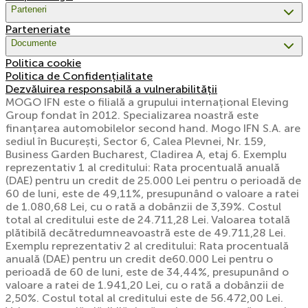
Parteneri
Parteneriate
Documente
Politica cookie
Politica de Confidențialitate
Dezvăluirea responsabilă a vulnerabilității
MOGO IFN este o filială a grupului internațional Eleving
Group fondat în 2012. Specializarea noastră este
finanțarea automobilelor second hand. Mogo IFN S.A. are
sediul în București, Sector 6, Calea Plevnei, Nr. 159,
Business Garden Bucharest, Cladirea A, etaj 6. Exemplu
reprezentativ 1 al creditului: Rata procentuală anuală
(DAE) pentru un credit de 25.000 Lei pentru o perioadă de
60 de luni, este de 49,11%, presupunând o valoare a ratei
de 1.080,68 Lei, cu o rată a dobânzii de 3,39%. Costul
total al creditului este de 24.711,28 Lei. Valoarea totală
plătibilă decătredumneavoastră este de 49.711,28 Lei.
Exemplu reprezentativ 2 al creditului: Rata procentuală
anuală (DAE) pentru un credit de60.000 Lei pentru o
perioadă de 60 de luni, este de 34,44%, presupunând o
valoare a ratei de 1.941,20 Lei, cu o rată a dobânzii de
2,50%. Costul total al creditului este de 56.472,00 Lei.