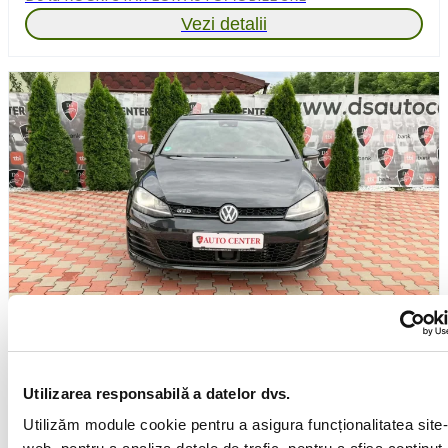
Vezi detalii
Volkswagen Golf
2013
Motorină
2.0l
Automată/CVT/Robot
212 100km
Utilizarea responsabilă a datelor dvs.
Lunar de la
370 €
Utilizăm module cookie pentru a asigura funcționalitatea site-