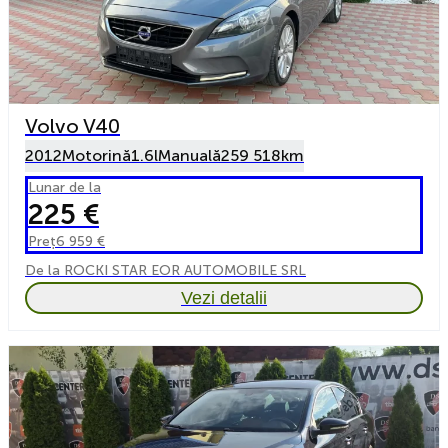
Volvo V40
2012
Motorină
1.6l
Manuală
259 518km
Lunar de la
225 €
Preț
6 959 €
De la ROCKI STAR EOR AUTOMOBILE SRL
Vezi detalii