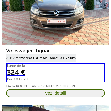
Volkswagen Tiguan
2012
Motorină
1.4l
Manuală
259 075km
Lunar de la
324 €
Preț
10 002 €
De la ROCKI STAR EOR AUTOMOBILE SRL
Vezi detalii