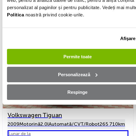
web, pentru a analiza datele de trafic, pentru a afișa conținut
Preț
12 616 €
personalizat al paginilor și pentru publicitate. Vedeți mai mult
De la ROCKI STAR EOR AUTOMOBILE SRL
Politica
noastră privind cookie-urile.
Vezi detalii
Afişare
Permite toate
Personalizează
Respinge
Volkswagen Tiguan
2009
Motorină
2.0l
Automată/CVT/Robot
265 710km
Lunar de la