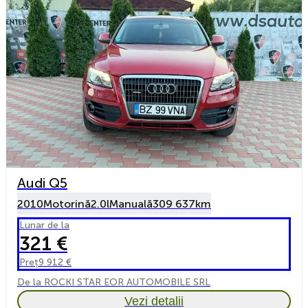
Audi Q5
2010
Motorină
2.0l
Manuală
309 637km
Lunar de la
321 €
Preț
9 912 €
De la ROCKI STAR EOR AUTOMOBILE SRL
Vezi detalii