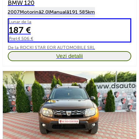
BMW 120
2007
Motorină
2.0l
Manuală
191 585km
Lunar de la
187 €
Preț
4 506 €
De la ROCKI STAR EOR AUTOMOBILE SRL
Vezi detalii