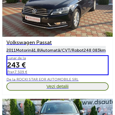
Volkswagen Passat
2011
Motorină
1.8l
Automată/CVT/Robot
248 083km
Lunar de la
243 €
Preț
7 509 €
De la ROCKI STAR EOR AUTOMOBILE SRL
Vezi detalii