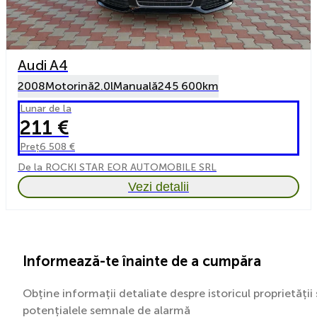
Audi A4
2008
Motorină
2.0l
Manuală
245 600km
Lunar de la
211 €
Preț
6 508 €
De la ROCKI STAR EOR AUTOMOBILE SRL
Vezi detalii
Informează-te înainte de a cumpăra
Obține informații detaliate despre istoricul proprietății 
potențialele semnale de alarmă