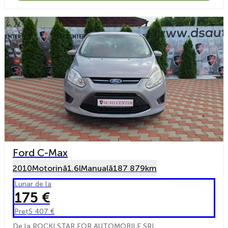
Ford C-Max
2010
Motorină
1.6l
Manuală
187 879km
Lunar de la
175 €
Preț
5 407 €
De la ROCKI STAR EOR AUTOMOBILE SRL