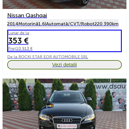
Nissan Qashqai
2014
Motorină
1.6l
Automată/CVT/Robot
220 390km
Lunar de la
353 €
Preț
10 913 €
De la ROCKI STAR EOR AUTOMOBILE SRL
Vezi detalii