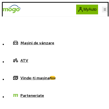
MyAuto
Mașini de vânzare
ATV
Vinde-ți mașina
Nou
Parteneriate