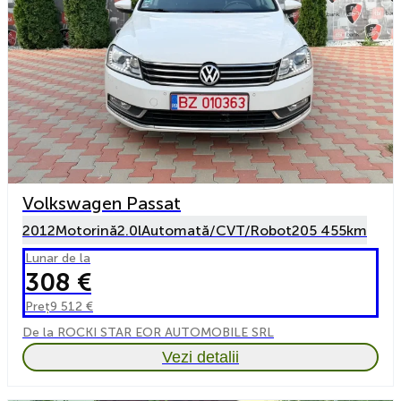
Volkswagen Passat
2012
Motorină
2.0l
Automată/CVT/Robot
205 455km
Lunar de la
308 €
Preț
9 512 €
De la ROCKI STAR EOR AUTOMOBILE SRL
Vezi detalii