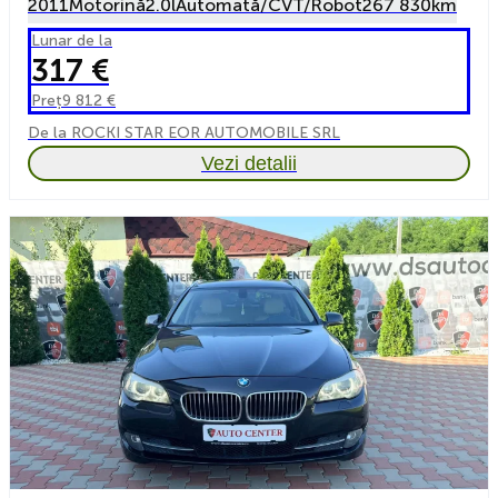
2011
Motorină
2.0l
Automată/CVT/Robot
267 830km
Lunar de la
317 €
Preț
9 812 €
De la ROCKI STAR EOR AUTOMOBILE SRL
Vezi detalii