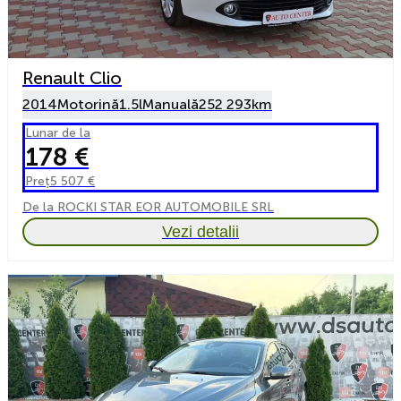
Renault Clio
2014
Motorină
1.5l
Manuală
252 293km
Lunar de la
178 €
Preț
5 507 €
De la ROCKI STAR EOR AUTOMOBILE SRL
Vezi detalii