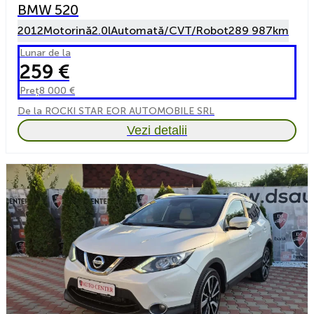
BMW 520
2012
Motorină
2.0l
Automată/CVT/Robot
289 987km
Lunar de la
259 €
Preț
8 000 €
De la ROCKI STAR EOR AUTOMOBILE SRL
Vezi detalii