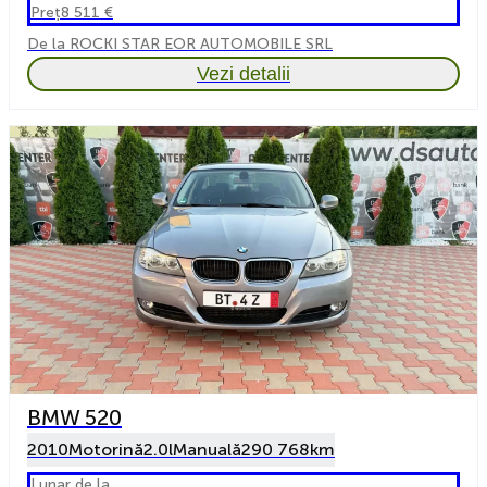
Preț
8 511 €
De la ROCKI STAR EOR AUTOMOBILE SRL
Vezi detalii
BMW 520
2010
Motorină
2.0l
Manuală
290 768km
Lunar de la