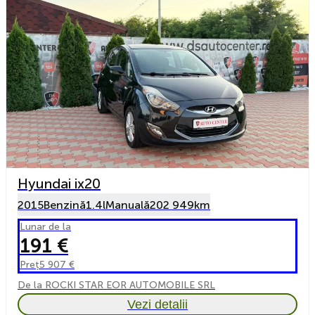
Hyundai ix20
2015
Benzină
1.4l
Manuală
202 949km
Lunar de la
191 €
Preț
5 907 €
De la ROCKI STAR EOR AUTOMOBILE SRL
Vezi detalii