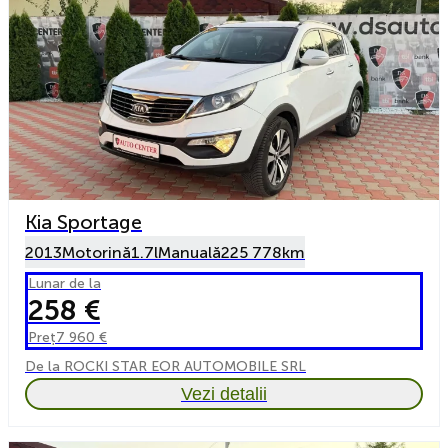
Kia Sportage
2013
Motorină
1.7l
Manuală
225 778km
Lunar de la
258 €
Preț
7 960 €
De la ROCKI STAR EOR AUTOMOBILE SRL
Vezi detalii