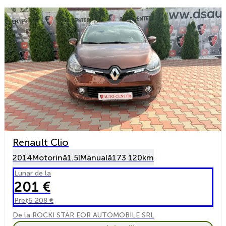
Renault Clio
2014
Motorină
1.5l
Manuală
173 120km
Lunar de la
201 €
Preț
6 208 €
De la ROCKI STAR EOR AUTOMOBILE SRL