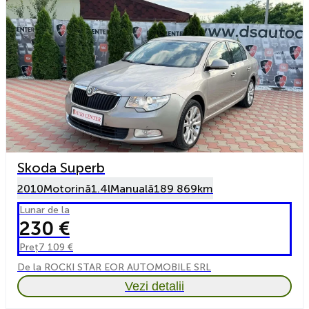
Skoda Superb
2010
Motorină
1.4l
Manuală
189 869km
Lunar de la
230 €
Preț
7 109 €
De la ROCKI STAR EOR AUTOMOBILE SRL
Vezi detalii