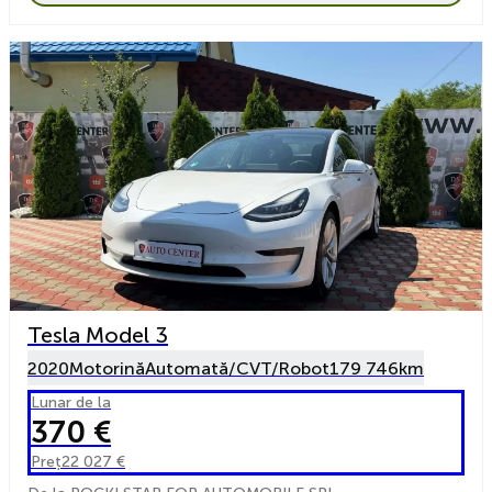
Tesla Model 3
2020
Motorină
Automată/CVT/Robot
179 746km
Lunar de la
370 €
Preț
22 027 €