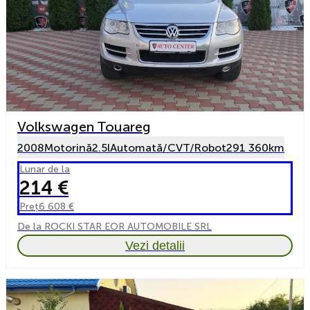
Volkswagen Touareg
2008
Motorină
2.5l
Automată/CVT/Robot
291 360km
Lunar de la
214 €
Preț
6 608 €
De la ROCKI STAR EOR AUTOMOBILE SRL
Vezi detalii