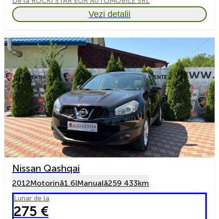
De la ROCKI STAR EOR AUTOMOBILE SRL
Vezi detalii
Nissan Qashqai
2012
Motorină
1.6l
Manuală
259 433km
Lunar de la
275 €