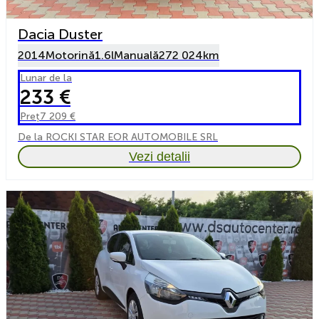
Dacia Duster
2014
Motorină
1.6l
Manuală
272 024km
Lunar de la
233 €
Preț
7 209 €
De la ROCKI STAR EOR AUTOMOBILE SRL
Vezi detalii