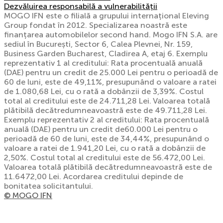
Dezvăluirea responsabilă a vulnerabilității
MOGO IFN este o filială a grupului internațional Eleving
Group fondat în 2012. Specializarea noastră este
finanțarea automobilelor second hand. Mogo IFN S.A. are
sediul în București, Sector 6, Calea Plevnei, Nr. 159,
Business Garden Bucharest, Cladirea A, etaj 6. Exemplu
reprezentativ 1 al creditului: Rata procentuală anuală
(DAE) pentru un credit de 25.000 Lei pentru o perioadă de
60 de luni, este de 49,11%, presupunând o valoare a ratei
de 1.080,68 Lei, cu o rată a dobânzii de 3,39%. Costul
total al creditului este de 24.711,28 Lei. Valoarea totală
plătibilă decătredumneavoastră este de 49.711,28 Lei.
Exemplu reprezentativ 2 al creditului: Rata procentuală
anuală (DAE) pentru un credit de60.000 Lei pentru o
perioadă de 60 de luni, este de 34,44%, presupunând o
valoare a ratei de 1.941,20 Lei, cu o rată a dobânzii de
2,50%. Costul total al creditului este de 56.472,00 Lei.
Valoarea totală plătibilă decătredumneavoastră este de
11.6472,00 Lei. Acordarea creditului depinde de
bonitatea solicitantului.
© MOGO IFN