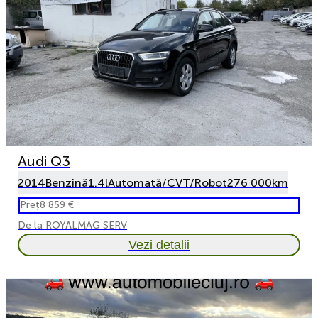
Audi Q3
2014
Benzină
1.4l
Automată/CVT/Robot
276 000km
Preț
8 859 €
De la ROYALMAG SERV
Vezi detalii