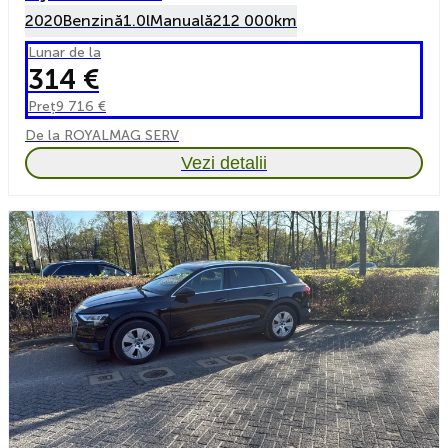
2020
Benzină
1.0l
Manuală
212 000km
Lunar de la
314 €
Preț
9 716 €
De la ROYALMAG SERV
Vezi detalii