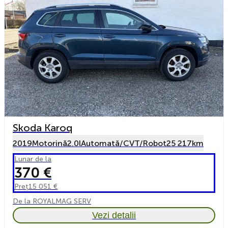
Skoda Karoq
2019
Motorină
2.0l
Automată/CVT/Robot
25 217km
Lunar de la
370 €
Preț
15 051 €
De la ROYALMAG SERV
Vezi detalii