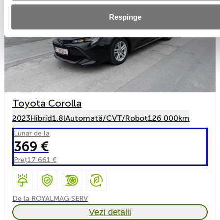
Respinge
Toyota Corolla
2023
Hibrid
1.8l
Automată/CVT/Robot
126 000km
Lunar de la
369 €
Preț
17 661 €
De la ROYALMAG SERV
Vezi detalii