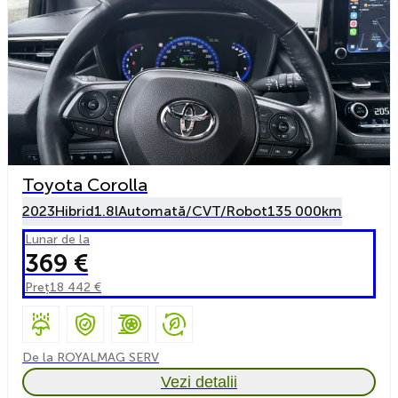
Toyota Corolla
2023
Hibrid
1.8l
Automată/CVT/Robot
135 000km
Lunar de la
369 €
Preț
18 442 €
De la ROYALMAG SERV
Vezi detalii