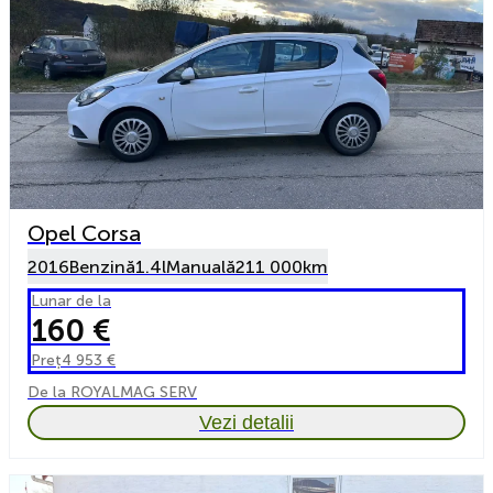
Opel Corsa
2016
Benzină
1.4l
Manuală
211 000km
Lunar de la
160 €
Preț
4 953 €
De la ROYALMAG SERV
Vezi detalii