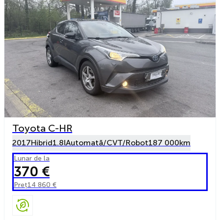
Toyota C-HR
2017
Hibrid
1.8l
Automată/CVT/Robot
187 000km
Lunar de la
370 €
Preț
14 860 €