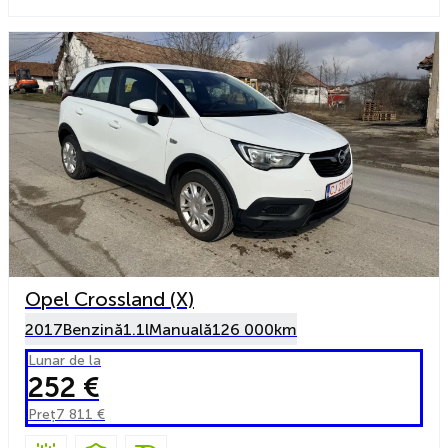
Opel Crossland (X)
2017
Benzină
1.1l
Manuală
126 000km
Lunar de la
252 €
Preț
7 811 €