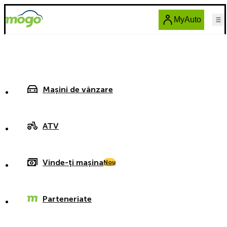
MyAuto
Mașini de vânzare
ATV
Vinde-ți mașina
Nou
Parteneriate