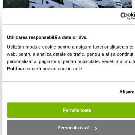
Utilizarea responsabilă a datelor dvs.
Utilizăm module cookie pentru a asigura funcționalitatea site-
Nissan NV200
web, pentru a analiza datele de trafic, pentru a afișa conținut
2012
Motorină
1.5l
Manuală
212 000km
personalizat al paginilor și pentru publicitate. Vedeți mai mult
Politica
noastră privind cookie-urile.
Lunar de la
169 €
Preț
5 239 €
Afişare
De la ROYALMAG SERV
Vezi detalii
Permite toate
Personalizează