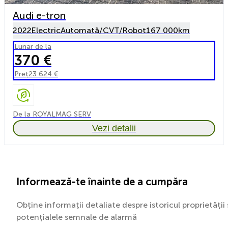
Audi e-tron
2022
Electric
Automată/CVT/Robot
167 000km
Lunar de la
370 €
Preț
23 624 €
De la ROYALMAG SERV
Vezi detalii
Informează-te înainte de a cumpăra
Obține informații detaliate despre istoricul proprietății 
potențialele semnale de alarmă