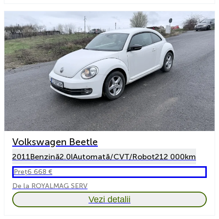
Volkswagen Beetle
2011
Benzină
2.0l
Automată/CVT/Robot
212 000km
Preț
6 668 €
De la ROYALMAG SERV
Vezi detalii