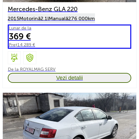
Mercedes-Benz GLA 220
2015
Motorină
2.1l
Manuală
276 000km
Lunar de la
369 €
Preț
14 289 €
De la ROYALMAG SERV
Vezi detalii