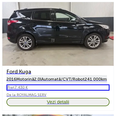
Ford Kuga
2016
Motorină
2.0l
Automată/CVT/Robot
241 000km
Preț
7 430 €
De la ROYALMAG SERV
Vezi detalii