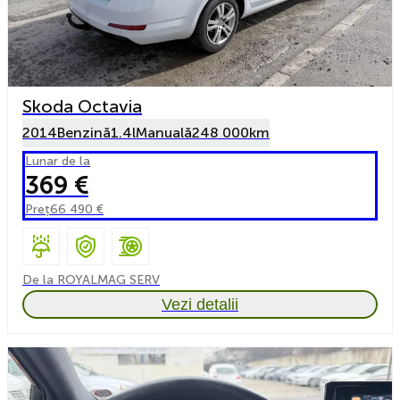
Skoda Octavia
2014
Benzină
1.4l
Manuală
248 000km
Lunar de la
369 €
Preț
66 490 €
De la ROYALMAG SERV
Vezi detalii