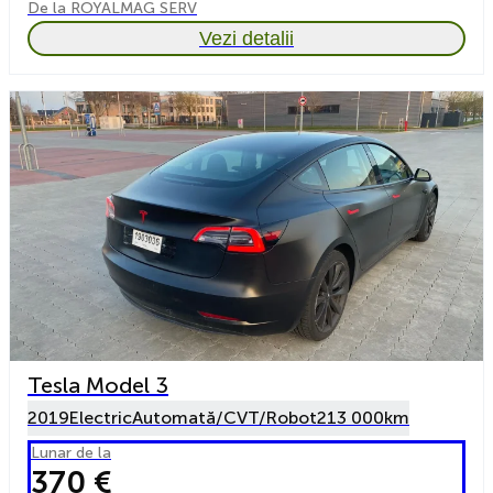
De la ROYALMAG SERV
Vezi detalii
Tesla Model 3
2019
Electric
Automată/CVT/Robot
213 000km
Lunar de la
370 €