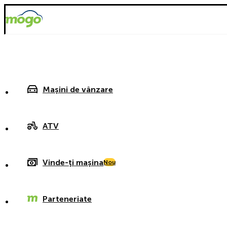
Mașini de vânzare
ATV
Vinde-ți mașina
Nou
Parteneriate