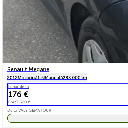
Renault Megane
2012
Motorină
1.5l
Manuală
283 000km
Lunar de la
176 €
Preț
3 620 €
De la VALY GEMATOUR