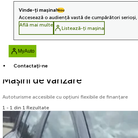
Vinde-ți mașina!
Nou
Accesează o audiență vastă de cumpărători serioși, 
Află mai multe
Listează-ți mașina
MyAuto
Contactaţi-ne
Mașini de vânzare
Autoturisme accesibile cu opțiuni flexibile de finanțare
1 - 1 din 1 Rezultate