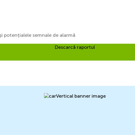
i și potențialele semnale de alarmă
Descarcă raportul