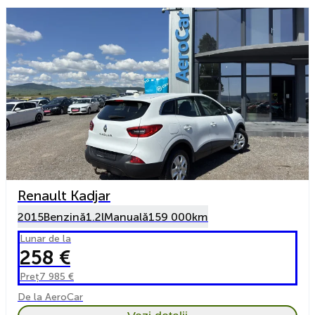
Renault Kadjar
2015
Benzină
1.2l
Manuală
159 000km
Lunar de la
258 €
Preț
7 985 €
De la AeroCar