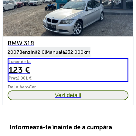
BMW 318
2007
Benzină
2.0l
Manuală
232 000km
Lunar de la
123 €
Preț
2 981 €
De la AeroCar
Vezi detalii
Informează-te înainte de a cumpăra