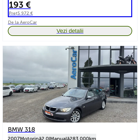
193 €
Preț
5 972 €
De la AeroCar
Vezi detalii
BMW 318
2007
Motorină
2.0l
Manuală
283 000km