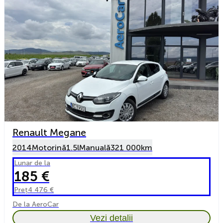
Renault Megane
2014
Motorină
1.5l
Manuală
321 000km
Lunar de la
185 €
Preț
4 476 €
De la AeroCar
Vezi detalii