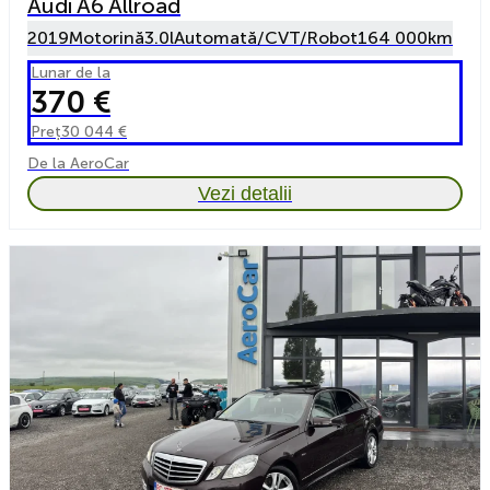
Audi A6 Allroad
2019
Motorină
3.0l
Automată/CVT/Robot
164 000km
Lunar de la
370 €
Preț
30 044 €
De la AeroCar
Vezi detalii