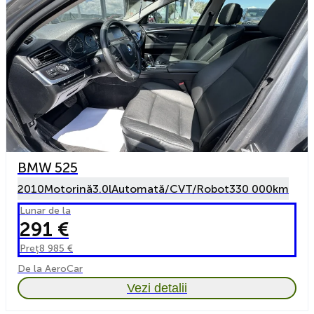
BMW 525
2010
Motorină
3.0l
Automată/CVT/Robot
330 000km
Lunar de la
291 €
Preț
8 985 €
De la AeroCar
Vezi detalii