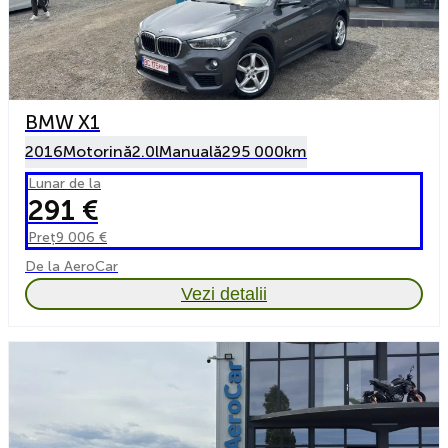
BMW X1
2016
Motorină
2.0l
Manuală
295 000km
Lunar de la
291 €
Preț
9 006 €
De la AeroCar
Vezi detalii