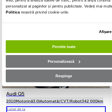
web, pentru a analiza datele de trafic, pentru a afișa conținut
Preț
3 978 €
personalizat al paginilor și pentru publicitate. Vedeți mai mult
De la AeroCar
Politica
noastră privind cookie-urile.
Vezi detalii
Afişare
Permite toate
Personalizează
Respinge
Audi Q5
2010
Motorină
3.0l
Automată/CVT/Robot
342 000km
Lunar de la