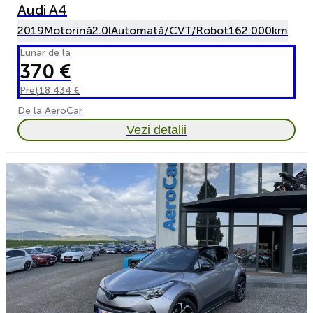
Audi A4
2019
Motorină
2.0l
Automată/CVT/Robot
162 000km
Lunar de la
370 €
Preț
18 434 €
De la AeroCar
Vezi detalii