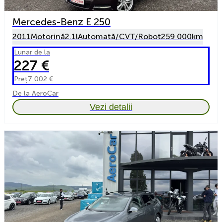
Mercedes-Benz E 250
2011
Motorină
2.1l
Automată/CVT/Robot
259 000km
Lunar de la
227 €
Preț
7 002 €
De la AeroCar
Vezi detalii