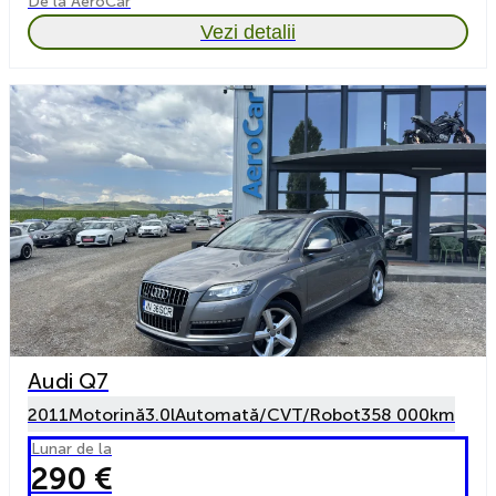
De la AeroCar
Vezi detalii
Audi Q7
2011
Motorină
3.0l
Automată/CVT/Robot
358 000km
Lunar de la
290 €