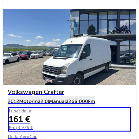
Volkswagen Crafter
2012
Motorină
2.0l
Manuală
268 000km
Lunar de la
161 €
Preț
4 975 €
De la AeroCar