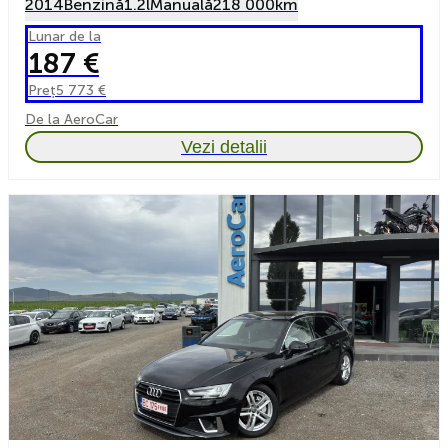
2014
Benzină
1.2l
Manuală
218 000km
Lunar de la
187 €
Preț
5 773 €
De la AeroCar
Vezi detalii