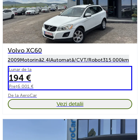
Volvo XC60
2009
Motorină
2.4l
Automată/CVT/Robot
315 000km
Lunar de la
194 €
Preț
6 001 €
De la AeroCar
Vezi detalii