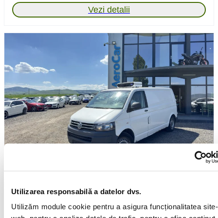
Vezi detalii
Volkswagen Transporter
2013
Motorină
2.0l
Manuală
316 000km
Utilizarea responsabilă a datelor dvs.
Lunar de la
165 €
Utilizăm module cookie pentru a asigura funcționalitatea site-