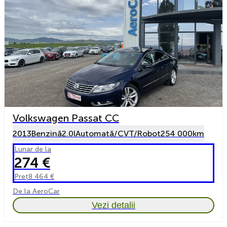
Volkswagen Passat CC
2013
Benzină
2.0l
Automată/CVT/Robot
254 000km
Lunar de la
274 €
Preț
8 464 €
De la AeroCar
Vezi detalii