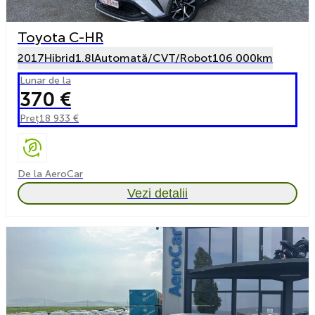
Toyota C-HR
2017
Hibrid
1.8l
Automată/CVT/Robot
106 000km
Lunar de la
370 €
Preț
18 933 €
De la AeroCar
Vezi detalii