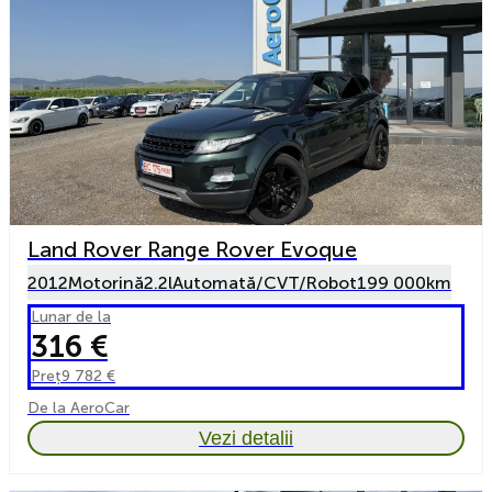
Land Rover Range Rover Evoque
2012
Motorină
2.2l
Automată/CVT/Robot
199 000km
Lunar de la
316 €
Preț
9 782 €
De la AeroCar
Vezi detalii