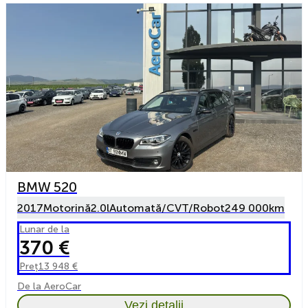
BMW 520
2017
Motorină
2.0l
Automată/CVT/Robot
249 000km
Lunar de la
370 €
Preț
13 948 €
De la AeroCar
Vezi detalii