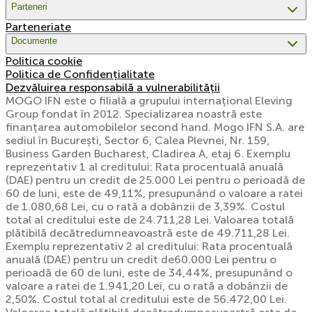
Parteneri
Parteneriate
Documente
Politica cookie
Politica de Confidențialitate
Dezvăluirea responsabilă a vulnerabilității
MOGO IFN este o filială a grupului internațional Eleving
Group fondat în 2012. Specializarea noastră este
finanțarea automobilelor second hand. Mogo IFN S.A. are
sediul în București, Sector 6, Calea Plevnei, Nr. 159,
Business Garden Bucharest, Cladirea A, etaj 6. Exemplu
reprezentativ 1 al creditului: Rata procentuală anuală
(DAE) pentru un credit de 25.000 Lei pentru o perioadă de
60 de luni, este de 49,11%, presupunând o valoare a ratei
de 1.080,68 Lei, cu o rată a dobânzii de 3,39%. Costul
total al creditului este de 24.711,28 Lei. Valoarea totală
plătibilă decătredumneavoastră este de 49.711,28 Lei.
Exemplu reprezentativ 2 al creditului: Rata procentuală
anuală (DAE) pentru un credit de60.000 Lei pentru o
perioadă de 60 de luni, este de 34,44%, presupunând o
valoare a ratei de 1.941,20 Lei, cu o rată a dobânzii de
2,50%. Costul total al creditului este de 56.472,00 Lei.