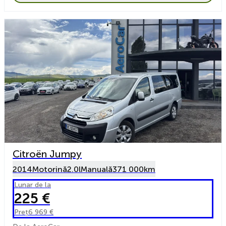
Citroën Jumpy
2014
Motorină
2.0l
Manuală
371 000km
Lunar de la
225 €
Preț
6 969 €