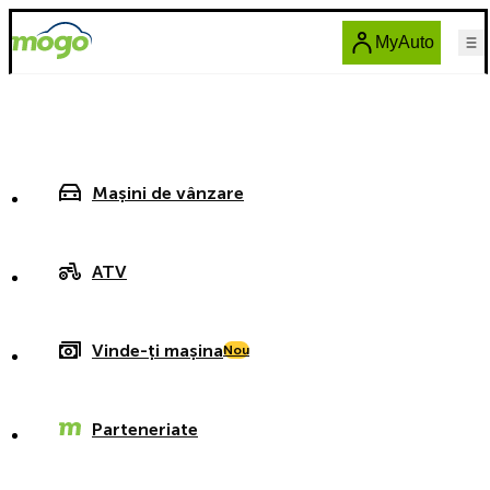
MyAuto
Mașini de vânzare
ATV
Vinde-ți mașina
Nou
Parteneriate