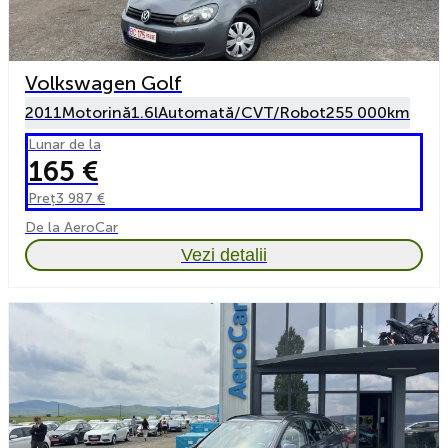
Volkswagen Golf
2011
Motorină
1.6l
Automată/CVT/Robot
255 000km
Lunar de la
165 €
Preț
3 987 €
De la AeroCar
Vezi detalii