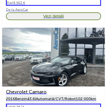
Preț
8 963 €
De la AeroCar
Vezi detalii
Chevrolet Camaro
2016
Benzină
3.6l
Automată/CVT/Robot
102 000km
Lunar de la