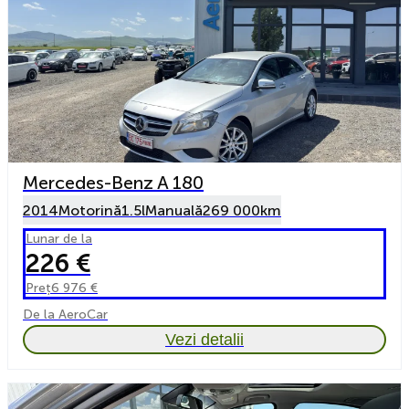
Mercedes-Benz A 180
2014
Motorină
1.5l
Manuală
269 000km
Lunar de la
226 €
Preț
6 976 €
De la AeroCar
Vezi detalii