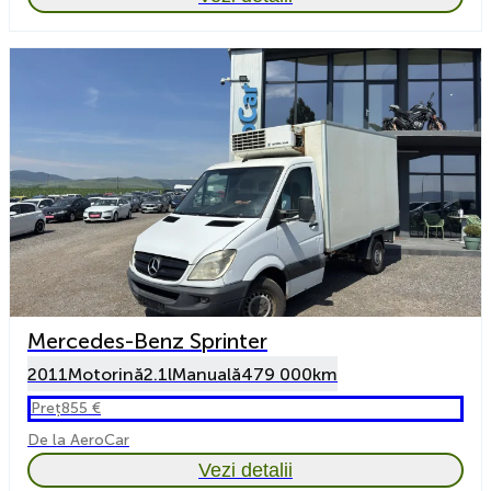
Mercedes-Benz Sprinter
2011
Motorină
2.1l
Manuală
479 000km
Preț
855 €
De la AeroCar
Vezi detalii