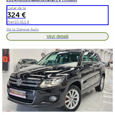
Lunar de la
324 €
Preț
10 011 €
De la Danove Auto
Vezi detalii