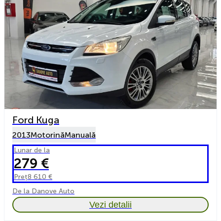
Ford Kuga
2013
Motorină
Manuală
Lunar de la
279 €
Preț
8 610 €
De la Danove Auto
Vezi detalii