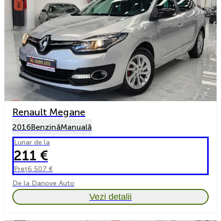
Renault Megane
2016
Benzină
Manuală
Lunar de la
211 €
Preț
6 507 €
De la Danove Auto
Vezi detalii