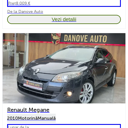
Preț
8 009 €
De la Danove Auto
Vezi detalii
Renault Megane
2010
Motorină
Manuală
Lunar de la