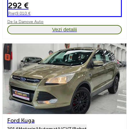
292 €
Preț
9 010 €
De la Danove Auto
Vezi detalii
Ford Kuga
2014
Motorină
Automată/CVT/Robot