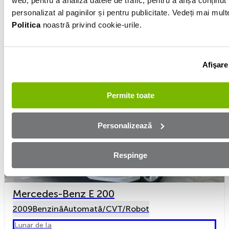
web, pentru a analiza datele de trafic, pentru a afișa conținut
Preț
7 008 €
personalizat al paginilor și pentru publicitate. Vedeți mai mult
De la Danove Auto
Politica
noastră privind cookie-urile.
Vezi detalii
Afişare
Permite toate
Personalizează
Respinge
Mercedes-Benz E 200
2009
Benzină
Automată/CVT/Robot
Lunar de la