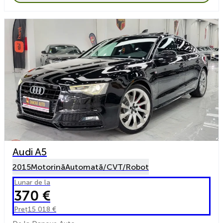
Audi A5
2015
Motorină
Automată/CVT/Robot
Lunar de la
370 €
Preț
15 018 €