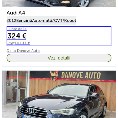
Audi A4
2012
Benzină
Automată/CVT/Robot
Lunar de la
324 €
Preț
10 011 €
De la Danove Auto
Vezi detalii