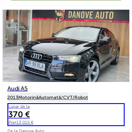
Audi A5
2013
Motorină
Automată/CVT/Robot
Lunar de la
370 €
Preț
13 015 €
De la Danove Auto