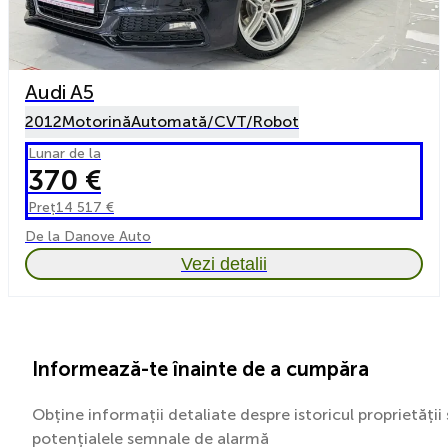
Audi A5
2012
Motorină
Automată/CVT/Robot
Lunar de la
370 €
Preț
14 517 €
De la Danove Auto
Vezi detalii
Informează-te înainte de a cumpăra
Obține informații detaliate despre istoricul proprietății 
potențialele semnale de alarmă