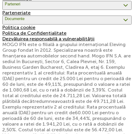
Parteneri
Parteneriate
Documente
Politica cookie
Politica de Confidențialitate
Dezvăluirea responsabilă a vulnerabilității
MOGO IFN este o filială a grupului internațional Eleving
Group fondat în 2012. Specializarea noastră este
finanțarea automobilelor second hand. Mogo IFN S.A. are
sediul în București, Sector 6, Calea Plevnei, Nr. 159,
Business Garden Bucharest, Cladirea A, etaj 6. Exemplu
reprezentativ 1 al creditului: Rata procentuală anuală
(DAE) pentru un credit de 25.000 Lei pentru o perioadă de
60 de luni, este de 49,11%, presupunând o valoare a ratei
de 1.080,68 Lei, cu o rată a dobânzii de 3,39%. Costul
total al creditului este de 24.711,28 Lei. Valoarea totală
plătibilă decătredumneavoastră este de 49.711,28 Lei.
Exemplu reprezentativ 2 al creditului: Rata procentuală
anuală (DAE) pentru un credit de60.000 Lei pentru o
perioadă de 60 de luni, este de 34,44%, presupunând o
valoare a ratei de 1.941,20 Lei, cu o rată a dobânzii de
2,50%. Costul total al creditului este de 56.472,00 Lei.