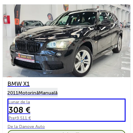
BMW X1
2011
Motorină
Manuală
Lunar de la
308 €
Preț
9 511 €
De la Danove Auto