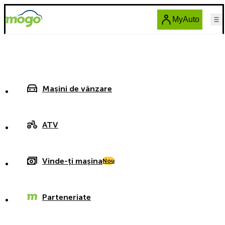
MyAuto
Mașini de vânzare
ATV
Vinde-ți mașina
Nou
Parteneriate