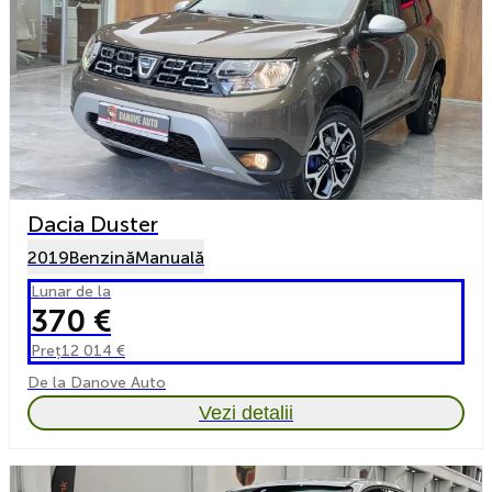
Dacia Duster
2019
Benzină
Manuală
Lunar de la
370 €
Preț
12 014 €
De la Danove Auto
Vezi detalii